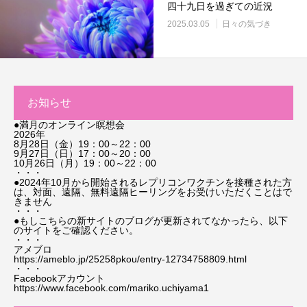
四十九日を過ぎての近況
2025.03.05
日々の気づき
お知らせ
●満月のオンライン瞑想会
2026年
8月28日（金）19：00～22：00
9月27日（日）17：00～20：00
10月26日（月）19：00～22：00
・・・
●2024年10月から開始されるレプリコンワクチンを接種された方
は、対面、遠隔、無料遠隔ヒーリングをお受けいただくことはで
きません
・・・
●もしこちらの新サイトのブログが更新されてなかったら、以下
のサイトをご確認ください。
・・・
アメブロ
https://ameblo.jp/25258pkou/entry-12734758809.html
・・・
Facebookアカウント
https://www.facebook.com/mariko.uchiyama1