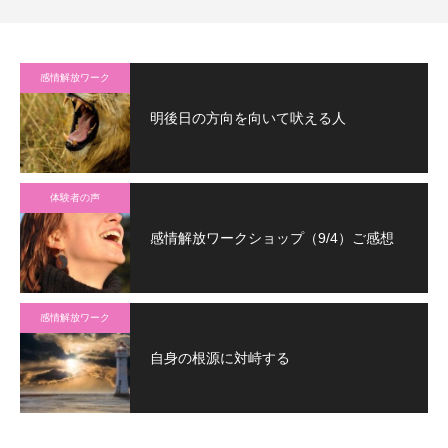
感情解放ワーク
明後日の方向を向いて吠える人
体験者の声
感情解放ワークショップ（9/4）ご感想
感情解放ワーク
自身の根源に対峙する