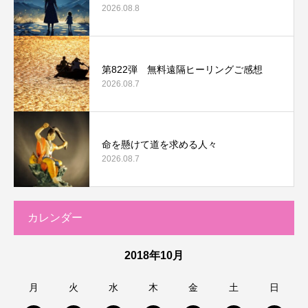
2026.08.8
第822弾 無料遠隔ヒーリングご感想
2026.08.7
命を懸けて道を求める人々
2026.08.7
カレンダー
2018年10月
月
火
水
木
金
土
日