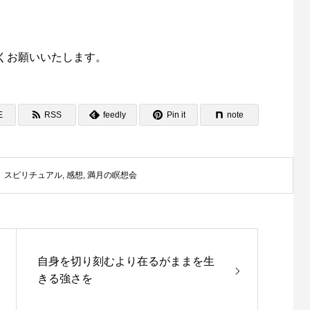
くお願いいたします。
E
RSS
feedly
Pin it
note
スピリチュアル
,
感想
,
満月の瞑想会
自身を切り刻むより在るがままを生
きる強さを