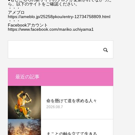
ら、以下のサイトをご確認ください。
・・・
アメブロ
https://ameblo.jp/25258pkou/entry-12734758809.html
・・・
Facebookアカウント
https://www.facebook.com/mariko.uchiyama1
最近の記事
命を懸けて道を求める人々
2026.08.7
まことの軸を立てて生きる