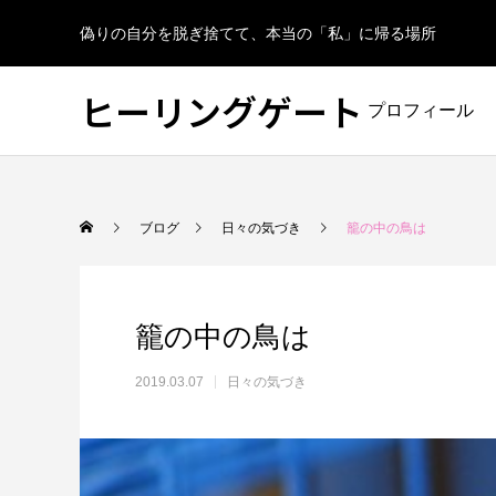
偽りの自分を脱ぎ捨てて、本当の「私」に帰る場所
ヒーリングゲート
プロフィール
ブログ
日々の気づき
籠の中の鳥は
籠の中の鳥は
2019.03.07
日々の気づき