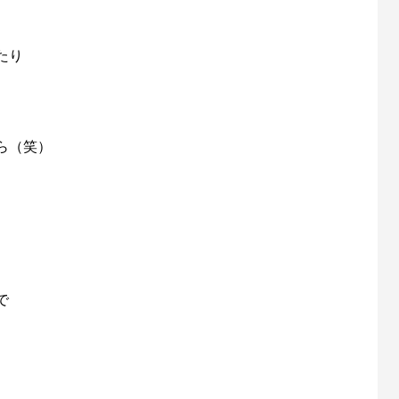
たり
、
ら（笑）
で