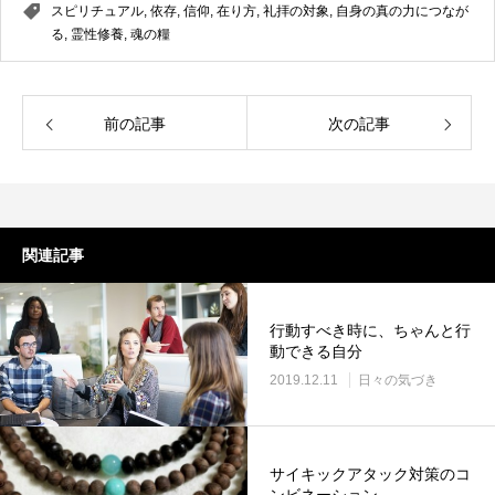
スピリチュアル
,
依存
,
信仰
,
在り方
,
礼拝の対象
,
自身の真の力につなが
る
,
霊性修養
,
魂の糧
前の記事
次の記事
関連記事
行動すべき時に、ちゃんと行
動できる自分
2019.12.11
日々の気づき
サイキックアタック対策のコ
ンビネーション