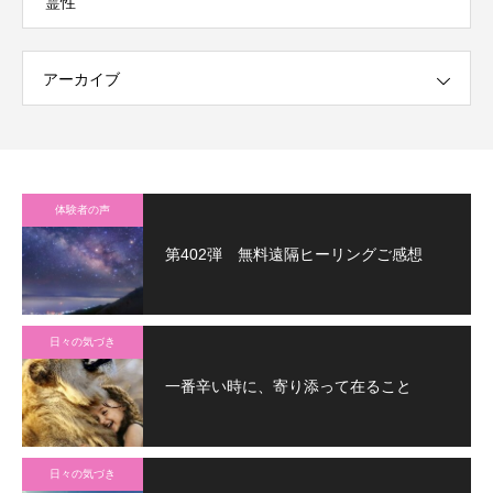
霊性
アーカイブ
体験者の声
第402弾 無料遠隔ヒーリングご感想
日々の気づき
一番辛い時に、寄り添って在ること
日々の気づき