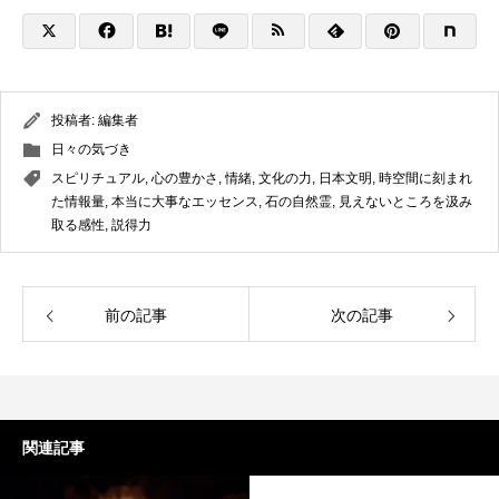
投稿者:
編集者
日々の気づき
スピリチュアル
,
心の豊かさ
,
情緒
,
文化の力
,
日本文明
,
時空間に刻まれ
た情報量
,
本当に大事なエッセンス
,
石の自然霊
,
見えないところを汲み
取る感性
,
説得力
前の記事
次の記事
関連記事