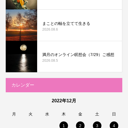
まことの軸を立てて生きる
2026.08.6
満月のオンライン瞑想会（7/29）ご感想
2026.08.5
カレンダー
2022年12月
月
火
水
木
金
土
日
1
2
3
4