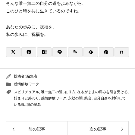
そんな唯一無二の自分の道を歩みながら、
このひと時を共に生きているのですね。
あなたの歩みに、祝福を。
私の歩みに、祝福を。
投稿者:
編集者
感情解放ワーク
スピリチュアル
,
唯一無二の道
,
在り方
,
在るがままの痛みを引き受ける
,
始まりと終わり
,
感情解放ワーク
,
永劫の闇
,
統合
,
自分自身を封印して
いる魂
,
魂の望み
前の記事
次の記事