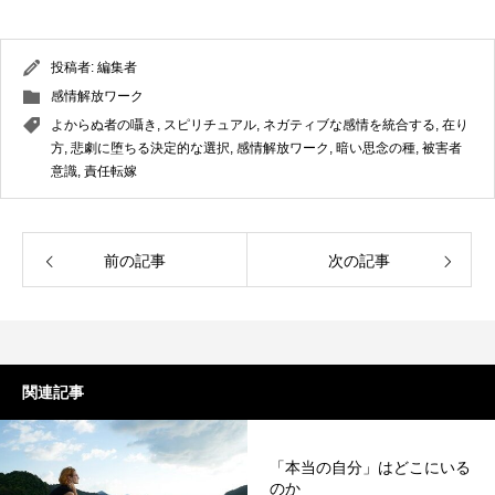
投稿者:
編集者
感情解放ワーク
よからぬ者の囁き
,
スピリチュアル
,
ネガティブな感情を統合する
,
在り
方
,
悲劇に堕ちる決定的な選択
,
感情解放ワーク
,
暗い思念の種
,
被害者
意識
,
責任転嫁
前の記事
次の記事
関連記事
「本当の自分」はどこにいる
のか