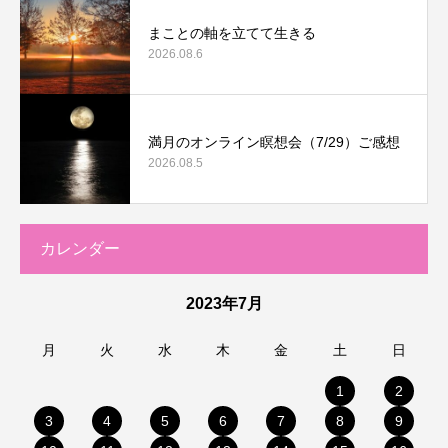
まことの軸を立てて生きる
2026.08.6
満月のオンライン瞑想会（7/29）ご感想
2026.08.5
カレンダー
2023年7月
月
火
水
木
金
土
日
1
2
3
4
5
6
7
8
9