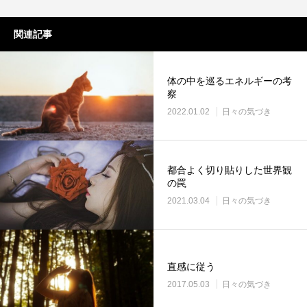
関連記事
体の中を巡るエネルギーの考
察
2022.01.02
日々の気づき
都合よく切り貼りした世界観
の罠
2021.03.04
日々の気づき
直感に従う
2017.05.03
日々の気づき