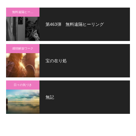
無料遠隔ヒーリング
第463弾 無料遠隔ヒーリング
感情解放ワーク
宝の在り処
日々の気づき
無記