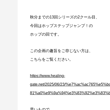
秋分までの13回シリーズの2クール目、
今回はホップステップジャンプ！の
ホップの回です。
この企画の趣旨をご存じない方は、
こちらをご覧ください。
https://www.healing-
gate.net/2025/06/23/%e7%ac%ac765%
81%a0%e9%9a%94%e3%83%92%e3%83%b
早いもので、