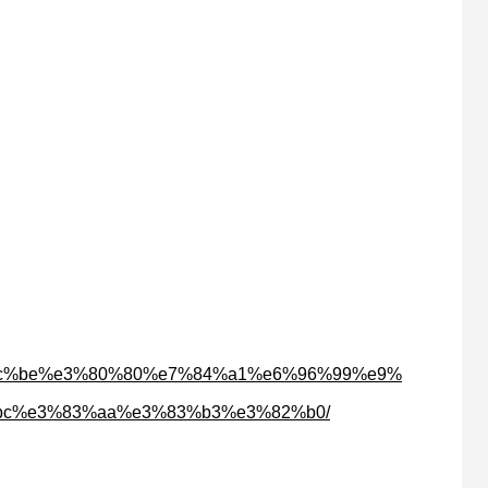
e5%bc%be%e3%80%80%e7%84%a1%e6%96%99%e9%
c%e3%83%aa%e3%83%b3%e3%82%b0/