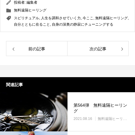
投稿者:
編集者
無料遠隔ヒーリング
スピリチュアル
,
人生を調和させていく力
,
今ここ
,
無料遠隔ヒーリング
,
自分とともに在ること
,
自身の深奥の静寂にチューニングする
前の記事
次の記事
関連記事
第564弾 無料遠隔ヒーリン
グ
2021.08.16
無料遠隔ヒーリング