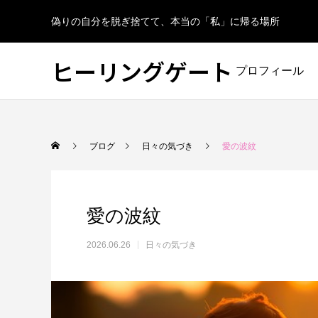
偽りの自分を脱ぎ捨てて、本当の「私」に帰る場所
ヒーリングゲート
プロフィール
ブログ
日々の気づき
愛の波紋
愛の波紋
2026.06.26
日々の気づき