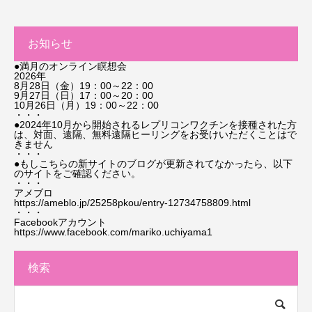
お知らせ
●満月のオンライン瞑想会
2026年
8月28日（金）19：00～22：00
9月27日（日）17：00～20：00
10月26日（月）19：00～22：00
・・・
●2024年10月から開始されるレプリコンワクチンを接種された方
は、対面、遠隔、無料遠隔ヒーリングをお受けいただくことはで
きません
・・・
●もしこちらの新サイトのブログが更新されてなかったら、以下
のサイトをご確認ください。
・・・
アメブロ
https://ameblo.jp/25258pkou/entry-12734758809.html
・・・
Facebookアカウント
https://www.facebook.com/mariko.uchiyama1
検索