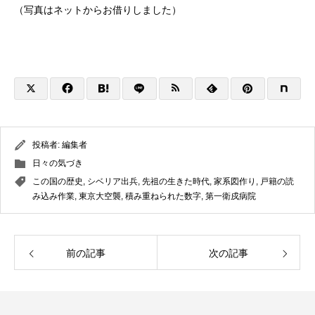
（写真はネットからお借りしました）
投稿者:
編集者
日々の気づき
この国の歴史
,
シベリア出兵
,
先祖の生きた時代
,
家系図作り
,
戸籍の読
み込み作業
,
東京大空襲
,
積み重ねられた数字
,
第一衛戍病院
前の記事
次の記事