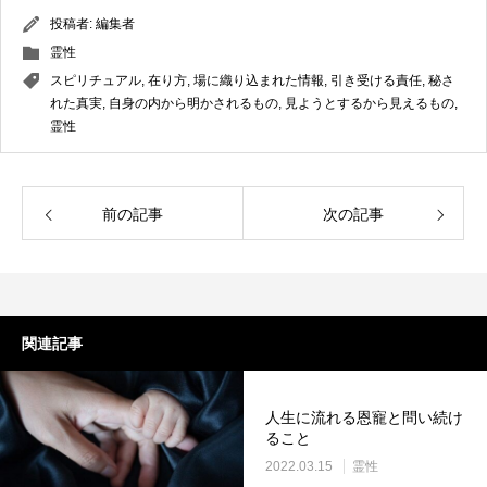
投稿者:
編集者
霊性
スピリチュアル
,
在り方
,
場に織り込まれた情報
,
引き受ける責任
,
秘さ
れた真実
,
自身の内から明かされるもの
,
見ようとするから見えるもの
,
霊性
前の記事
次の記事
関連記事
人生に流れる恩寵と問い続け
ること
2022.03.15
霊性