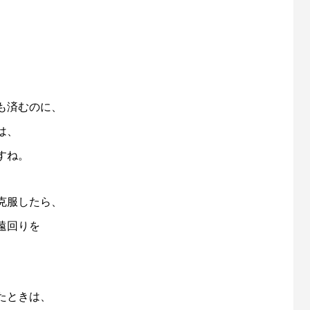
も済むのに、
は、
すね。
克服したら、
遠回りを
たときは、