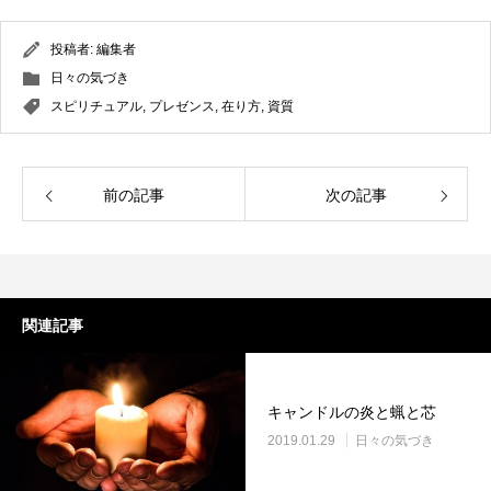
投稿者:
編集者
日々の気づき
スピリチュアル
,
プレゼンス
,
在り方
,
資質
前の記事
次の記事
関連記事
キャンドルの炎と蝋と芯
2019.01.29
日々の気づき