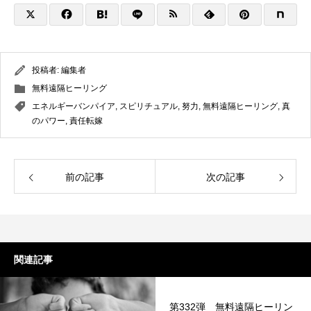
投稿者:
編集者
無料遠隔ヒーリング
エネルギーバンパイア
,
スピリチュアル
,
努力
,
無料遠隔ヒーリング
,
真
のパワー
,
責任転嫁
前の記事
次の記事
関連記事
第332弾 無料遠隔ヒーリン