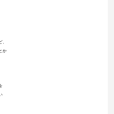
ど、
とか
を
い