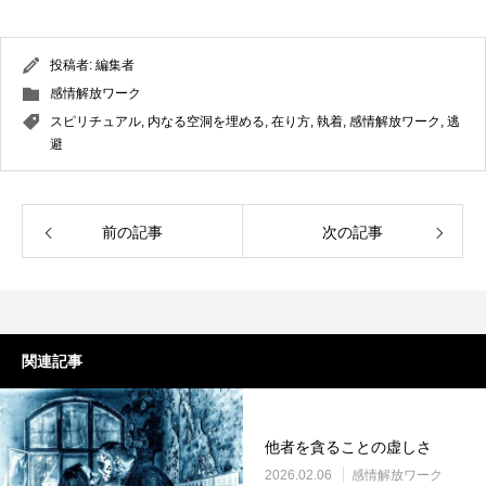
投稿者:
編集者
感情解放ワーク
スピリチュアル
,
内なる空洞を埋める
,
在り方
,
執着
,
感情解放ワーク
,
逃
避
前の記事
次の記事
関連記事
他者を貪ることの虚しさ
2026.02.06
感情解放ワーク