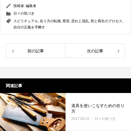
投稿者:
編集者
日々の気づき
スピリチュアル
,
在り方の転換
,
変容
,
恐れと混乱
,
死と再生のプロセス
,
自分の正義を手離す
前の記事
次の記事
関連記事
道具を使いこなすための在り
方
2017.09.22
日々の気づき