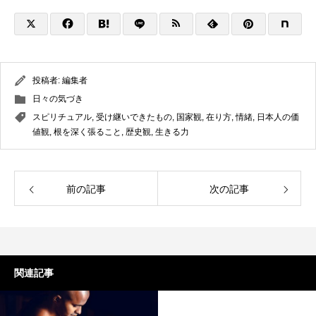
投稿者:
編集者
日々の気づき
スピリチュアル
,
受け継いできたもの
,
国家観
,
在り方
,
情緒
,
日本人の価
値観
,
根を深く張ること
,
歴史観
,
生きる力
前の記事
次の記事
関連記事