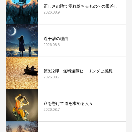
正しさの陰で零れ落ちるものへの眼差し
2026.08.9
過干渉の理由
2026.08.8
第822弾 無料遠隔ヒーリングご感想
2026.08.7
命を懸けて道を求める人々
2026.08.7