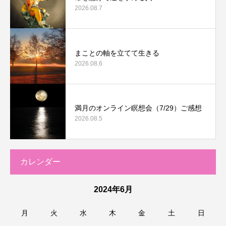
2026.08.7
まことの軸を立てて生きる
2026.08.6
満月のオンライン瞑想会（7/29）ご感想
2026.08.5
カレンダー
2024年6月
月
火
水
木
金
土
日