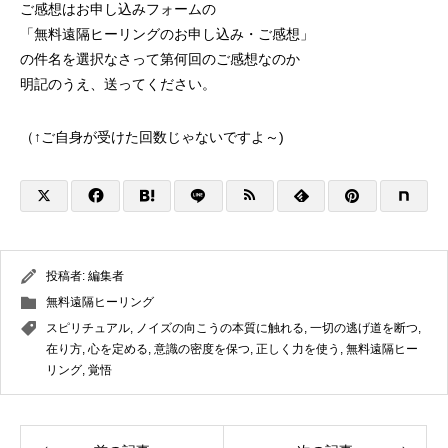
ご感想はお申し込みフォームの
「無料遠隔ヒーリングのお申し込み・ご感想」
の件名を選択なさって第何回のご感想なのか
明記のうえ、送ってください。
（↑ご自身が受けた回数じゃないですよ～)
投稿者:
編集者
無料遠隔ヒーリング
スピリチュアル
,
ノイズの向こうの本質に触れる
,
一切の逃げ道を断つ
,
在り方
,
心を定める
,
意識の密度を保つ
,
正しく力を使う
,
無料遠隔ヒー
リング
,
覚悟