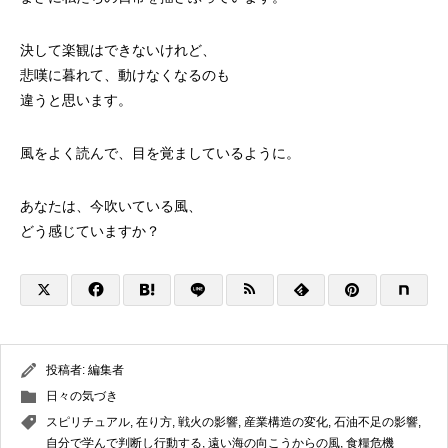
決して楽観はできないけれど、
悲嘆に暮れて、動けなくなるのも
違うと思います。
風をよく読んで、目を覚ましているように。
あなたは、今吹いている風、
どう感じていますか？
投稿者:
編集者
日々の気づき
スピリチュアル
,
在り方
,
戦火の影響
,
産業構造の変化
,
石油不足の影響
,
自分で学んで判断し行動する
,
遠い海の向こうからの風
,
食糧危機