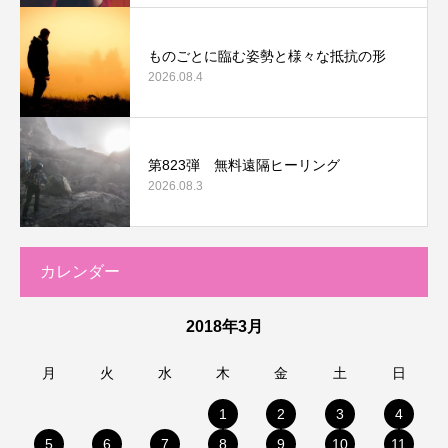
ものごとに臨む姿勢と様々な抵抗の形
2026.08.4
第823弾 無料遠隔ヒーリング
2026.08.3
カレンダー
2018年3月
月
火
水
木
金
土
日
1
2
3
4
5
6
7
8
9
10
11