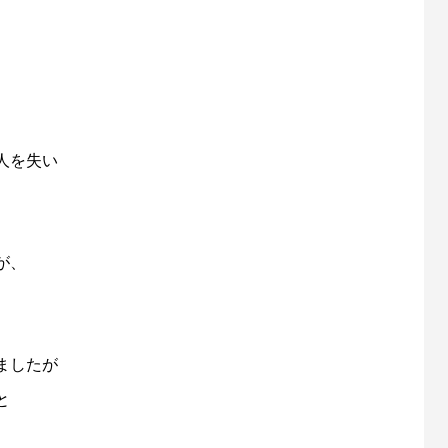
人を失い
が、
ましたが
と