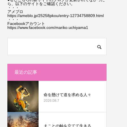
ら、以下のサイトをご確認ください。
・・・
アメブロ
https://ameblo.jp/25258pkou/entry-12734758809.html
・・・
Facebookアカウント
https://www.facebook.com/mariko.uchiyama1
最近の記事
命を懸けて道を求める人々
2026.08.7
まことの軸を立てて生きる