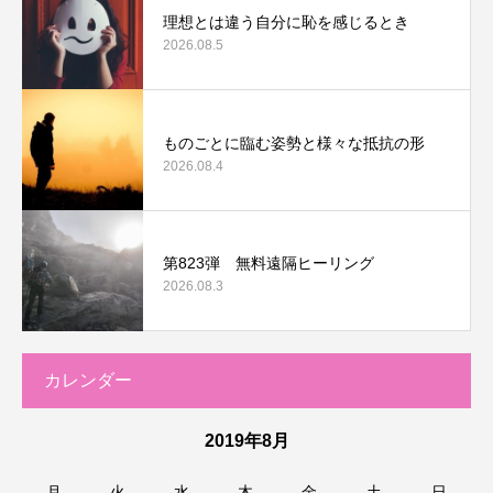
理想とは違う自分に恥を感じるとき
2026.08.5
ものごとに臨む姿勢と様々な抵抗の形
2026.08.4
第823弾 無料遠隔ヒーリング
2026.08.3
カレンダー
2019年8月
月
火
水
木
金
土
日