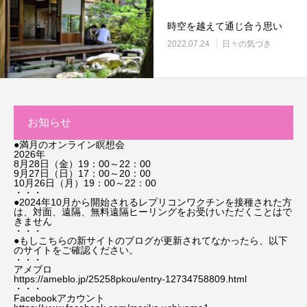
時空を越えて通じ合う思い
2022.07.24
日々の気づき
お知らせ
●満月のオンライン瞑想会
2026年
8月28日（金）19：00～22：00
9月27日（日）17：00～20：00
10月26日（月）19：00～22：00
・・・
●2024年10月から開始されるレプリコンワクチンを接種された方
は、対面、遠隔、無料遠隔ヒーリングをお受けいただくことはで
きません
・・・
●もしこちらの新サイトのブログが更新されてなかったら、以下
のサイトをご確認ください。
・・・
アメブロ
https://ameblo.jp/25258pkou/entry-12734758809.html
・・・
Facebookアカウント