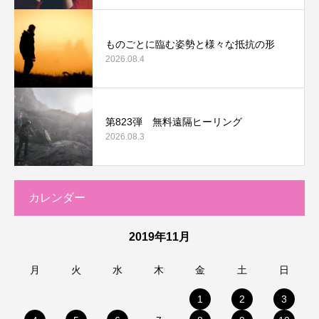
ものごとに臨む姿勢と様々な抵抗の形
2026.08.4
第823弾 無料遠隔ヒーリング
2026.08.3
カレンダー
2019年11月
月
火
水
木
金
土
日
1
2
3