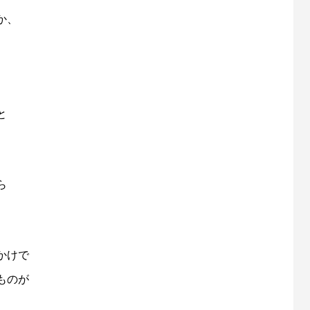
か、
と
ら
かけで
ものが