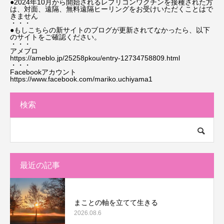
●2024年10月から開始されるレプリコンワクチンを接種された方
は、対面、遠隔、無料遠隔ヒーリングをお受けいただくことはで
きません
・・・
●もしこちらの新サイトのブログが更新されてなかったら、以下
のサイトをご確認ください。
・・・
アメブロ
https://ameblo.jp/25258pkou/entry-12734758809.html
・・・
Facebookアカウント
https://www.facebook.com/mariko.uchiyama1
検索
最近の記事
まことの軸を立てて生きる
2026.08.6