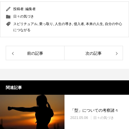
投稿者:
編集者
日々の気づき
スピリチュアル
,
乗っ取り
,
人生の導き
,
侵入者
,
本来の人生
,
自分の中心
につながる
前の記事
次の記事
関連記事
「型」についての考察諸々
2021.05.06
日々の気づき