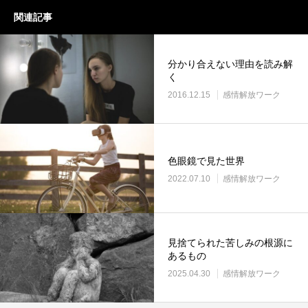
関連記事
分かり合えない理由を読み解
く
2016.12.15
感情解放ワーク
色眼鏡で見た世界
2022.07.10
感情解放ワーク
見捨てられた苦しみの根源に
あるもの
2025.04.30
感情解放ワーク