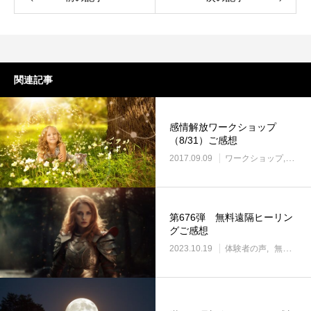
関連記事
感情解放ワークショップ
（8/31）ご感想
2017.09.09
ワークショップ
体験
第676弾 無料遠隔ヒーリン
グご感想
2023.10.19
体験者の声
無料遠隔ヒーリング