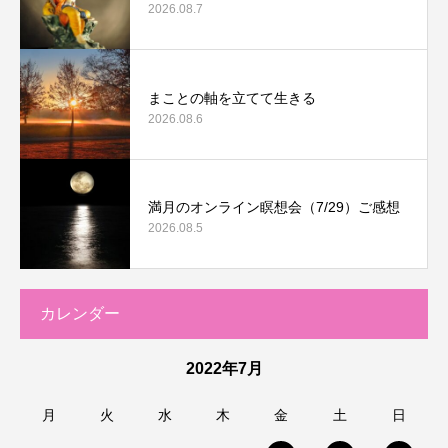
2026.08.7
まことの軸を立てて生きる
2026.08.6
満月のオンライン瞑想会（7/29）ご感想
2026.08.5
カレンダー
2022年7月
月
火
水
木
金
土
日