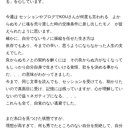
る」を心しています。
今週は セッションやブログでKOUさんが何度も言われる よか
らぬモノに魂を売り渡した時の交換条件に差し出したモノ が捉
えられたように思います。
確かに、自分でないモノに操縦を任せた生き方は
依存でもあり、今までの辛い、思うようにならなかった人生の支
えでした。
良からぬモノとの契約を解くには その良からぬ力がなくなって
もしっかり自分自身で生きていける覚悟、肚をを決める事から
だ、、、の意味がわかってきました。
今まで、同じ文章を読んでも、セッションを受けても、助かりた
いので真面目に受け、記憶には残っていますが、心が理解してい
ないので益々ネガティブになる、、、。
これらも全て、自覚のない逃避でした。
まだ糸口を見つけた状態ですが、
理想が高すぎて、何も秀でたところのない自分を拒絶して、自分