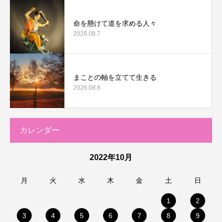
命を懸けて道を求める人々
2026.08.7
まことの軸を立てて生きる
2026.08.6
カレンダー
2022年10月
月
火
水
木
金
土
日
1
2
3
4
5
6
7
8
9