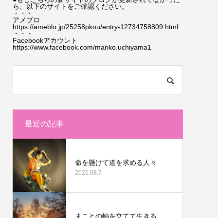
ら、以下のサイトをご確認ください。
・・・
アメブロ
https://ameblo.jp/25258pkou/entry-12734758809.html
・・・
Facebookアカウント
https://www.facebook.com/mariko.uchiyama1
最近の記事
命を懸けて道を求める人々
2026.08.7
まことの軸を立てて生きる