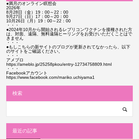
●満月のオンライン瞑想会
2026年
8月28日（金）19：00～22：00
9月27日（日）17：00～20：00
10月26日（月）19：00～22：00
・・・
●2024年10月から開始されるレプリコンワクチンを接種された方
は、対面、遠隔、無料遠隔ヒーリングをお受けいただくことはで
きません
・・・
●もしこちらの新サイトのブログが更新されてなかったら、以下
のサイトをご確認ください。
・・・
アメブロ
https://ameblo.jp/25258pkou/entry-12734758809.html
・・・
Facebookアカウント
https://www.facebook.com/mariko.uchiyama1
検索
最近の記事