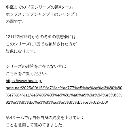
冬至までの13回シリーズの第4ターム、
ホップステップジャンプ！のジャンプ！
の回です。
12月22日19時からの冬至の瞑想会には、
このシリーズに1度でも参加された方が
対象になります。
シリーズの趣旨をご存じない方は、
こちらをご覧ください。
https://www.healing-
gate.net/2025/09/15/%e7%ac%ac777%e5%bc%be%e3%80%80
%e7%84%a1%e6%96%99%e9%81%a0%e9%9a%94%e3%83%
92%e3%83%bc%e3%83%aa%e3%83%b3%e3%82%b0/
第4タームでは自分自身の純度を上げていく
ことを意図して進めてきました。