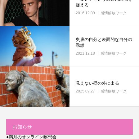
捉える
2016.12.09
感情解放ワーク
奥底の自分と表面的な自分の
乖離
2021.12.18
感情解放ワーク
見えない壁の外に出る
2025.09.27
感情解放ワーク
お知らせ
●満月のオンライン瞑想会