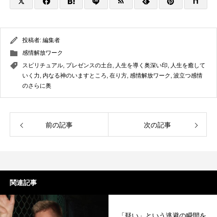
投稿者:
編集者
感情解放ワーク
スピリチュアル
,
プレゼンスの土台
,
人生を導く奥深い印
,
人生を癒して
いく力
,
内なる神のいますところ
,
在り方
,
感情解放ワーク
,
波立つ感情
のさらに奥
前の記事
次の記事
関連記事
「疑い」という逃避の瞬間を