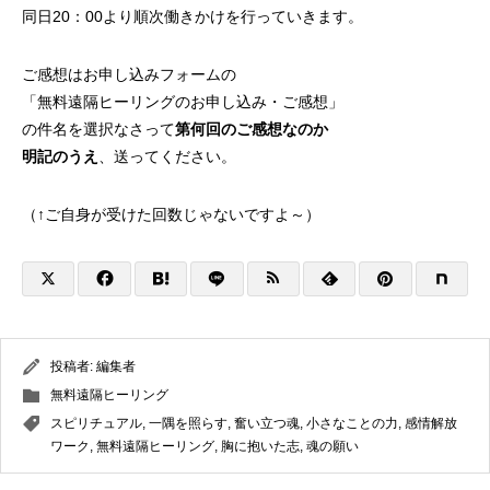
同日20：00より順次働きかけを行っていきます。
ご感想はお申し込みフォームの
「無料遠隔ヒーリングのお申し込み・ご感想」
の件名を選択なさって
第何回のご感想なのか
明記のうえ
、送ってください。
（↑ご自身が受けた回数じゃないですよ～）
投稿者:
編集者
無料遠隔ヒーリング
スピリチュアル
,
一隅を照らす
,
奮い立つ魂
,
小さなことの力
,
感情解放
ワーク
,
無料遠隔ヒーリング
,
胸に抱いた志
,
魂の願い