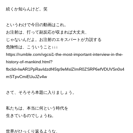
続くか知らんけど。笑
というわけで今日の動画はこれ。
お注射は、打って副反応が収まれば大丈夫、
じゃないんだよ。お注射のエキスパートが力説する
危険性は、こういうこと↓↓↓
https://rumble.com/vgcsi1-the-most-important-interview-in-the-
history-of-mankind.html?
fbclid=IwAR1PpRavIdzdf45tp9eMslZImR0ZSRP6efVDUVSn0s4
mSTpvCmiEUuJZv4w
さて、そろそろ本題に入りましょう。
私たちは、本当に何という時代を
生きているのでしょうね。
世界がひっくり返るような、