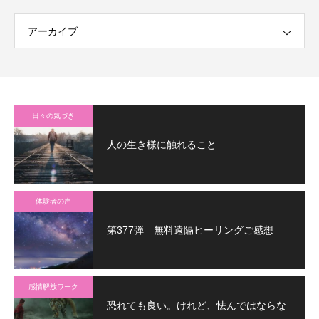
アーカイブ
日々の気づき
人の生き様に触れること
体験者の声
第377弾 無料遠隔ヒーリングご感想
感情解放ワーク
恐れても良い。けれど、怯んではならな