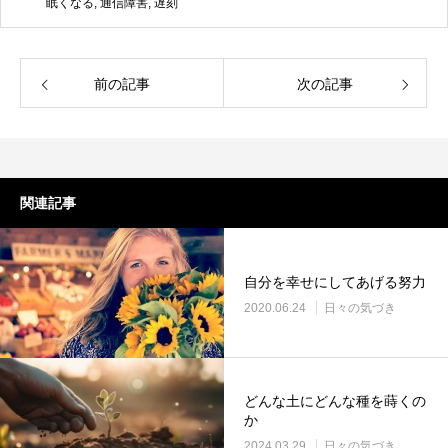
眠くなる
,
通信障害
,
遅刻
前の記事
次の記事
関連記事
自分を幸せにしてあげる努力
2020.06.24
日々の気づき
どんな土にどんな種を蒔くの
か
2024.03.29
日々の気づき