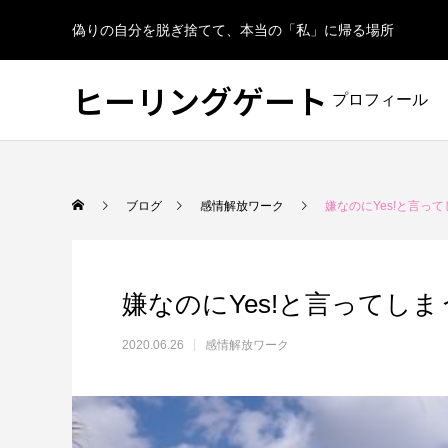
偽りの自分を脱ぎ捨てて、本当の「私」に帰る場所
ヒーリングゲート
プロフィール
ブログ
感情解放ワーク
嫌なのにYes!と言っ
嫌なのにYes!と言ってし
2020.06.26
感情解放ワーク