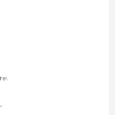
すが、
し