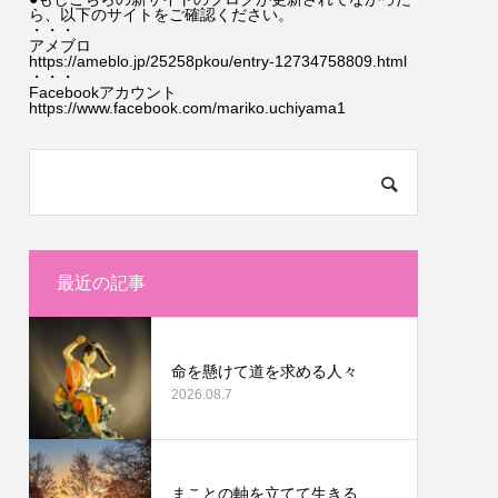
ら、以下のサイトをご確認ください。
・・・
アメブロ
https://ameblo.jp/25258pkou/entry-12734758809.html
・・・
Facebookアカウント
https://www.facebook.com/mariko.uchiyama1
最近の記事
命を懸けて道を求める人々
2026.08.7
まことの軸を立てて生きる