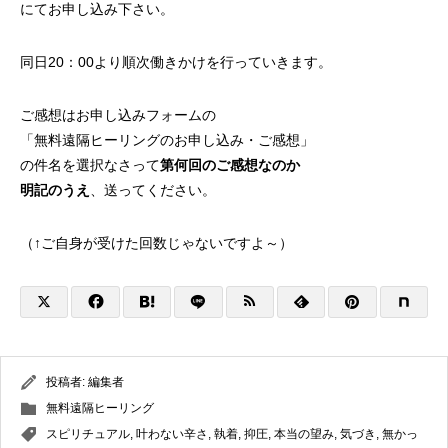
にてお申し込み下さい。
同日20：00より順次働きかけを行っていきます。
ご感想はお申し込みフォームの
「無料遠隔ヒーリングのお申し込み・ご感想」
の件名を選択なさって
第何回のご感想なのか
明記のうえ
、送ってください。
（↑ご自身が受けた回数じゃないですよ～）
投稿者:
編集者
無料遠隔ヒーリング
スピリチュアル
,
叶わない辛さ
,
執着
,
抑圧
,
本当の望み
,
気づき
,
無かっ