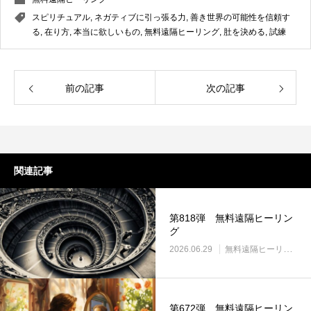
スピリチュアル
,
ネガティブに引っ張る力
,
善き世界の可能性を信頼す
る
,
在り方
,
本当に欲しいもの
,
無料遠隔ヒーリング
,
肚を決める
,
試練
前の記事
次の記事
関連記事
第818弾 無料遠隔ヒーリン
グ
2026.06.29
無料遠隔ヒーリング
第672弾 無料遠隔ヒーリン