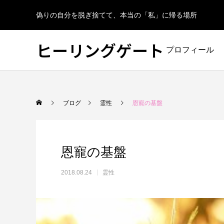
偽りの自分を脱ぎ捨てて、本当の「私」に帰る場所
ヒーリングゲート
プロフィール
ブログ
霊性
恩寵の基盤
恩寵の基盤
2018.08.24
霊性