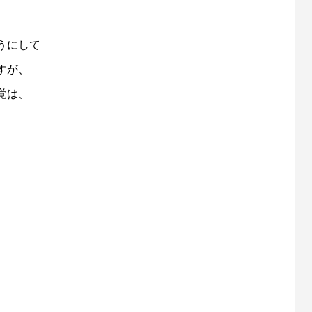
うにして
すが、
覚は、