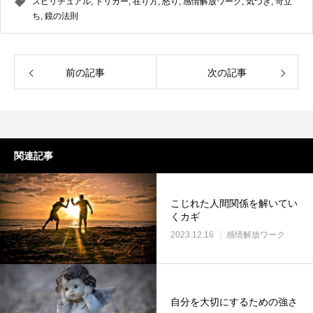
スピリチュアル
,
トリガー
,
在り方
,
怒り
,
感情解放ワーク
,
気づき
,
苛立
ち
,
鏡の法則
前の記事
次の記事
関連記事
こじれた人間関係を解いてい
くカギ
2023.12.16
感情解放ワーク
自分を大切にするための強さ