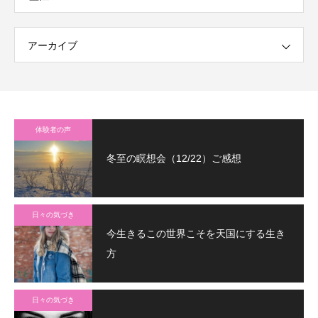
アーカイブ
体験者の声
冬至の瞑想会（12/22）ご感想
日々の気づき
今生きるこの世界こそを天国にする生き
方
日々の気づき