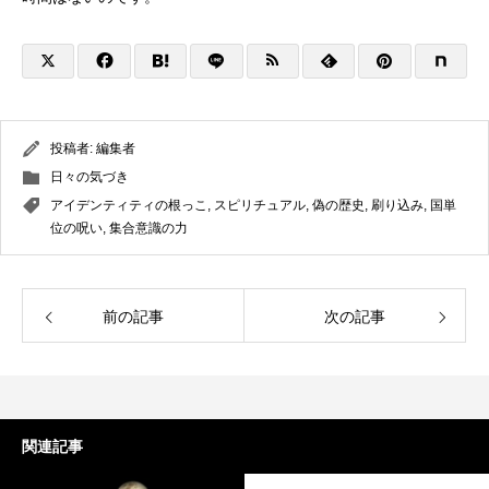
投稿者:
編集者
日々の気づき
アイデンティティの根っこ
,
スピリチュアル
,
偽の歴史
,
刷り込み
,
国単
位の呪い
,
集合意識の力
前の記事
次の記事
関連記事