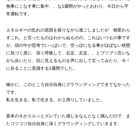
無事にこなす事に集中、、な1週間がやっとおわり、今日から平
常運転です。
エネルギーの乱れの原因を探りながら過ごしましたが 相変わら
ずこれ、と言ったものはわからぬものの、これはいつもの事です
が、頭の中が思考でいっぱいで、空っぽになる事がほぼない状態
に気づく度に 深く呼吸して、右足、左足、、とブツブツ言いな
がら歩いたり、目に見えるものを声に出して言ってみたり、今！
に在ることに意識する1週間でした。
確かに、このところ自分自身にグラウンディングできてなかった
です。
私を生きる。私で生きる。が上滑りしていました。
基本のキがスルッとズレていた感じをなんとなく掴んだので ま
たコツコツ自分自身に深くグラウンディングしていきます。