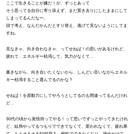
ここで生きることが嫌だ！が、ずっとあって
そう思ってる自分に寄り添えず、まだ置き去りにしたままにして
しまってるんだなー。
頭で考え、なんだかんだとすり替え、逃げて見ないようにしてま
すね。
見なきゃ、向き合わなきゃ、ってせねば！の思いがあるけれど、
疲れて、エネルギー枯渇して、気力がなくて…
書きながら、向き合いたくないから、しんどい言いながらエネル
ギー枯渇すること選んでるのかな？
せねば！を原動力にしてやろうとしてるのも間違ってるんだけれ
ど…
30代の頃から覚悟持ってやる！って思いでずっとやってきたけれ
ど、結局やってるつもりでできてなくて、変われなくて、疲れ果
て…もうそろそろ50代突入…根性でできなくなり、諦めかけて…