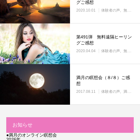
グご感想
2020.10.01
体験者の声
無料遠隔ヒーリング
第491弾 無料遠隔ヒーリン
グご感想
2020.04.04
体験者の声
無料遠隔ヒーリング
満月の瞑想会（８/８）ご感
想
2017.08.11
体験者の声
満月の瞑想会
お知らせ
●満月のオンライン瞑想会
2026年