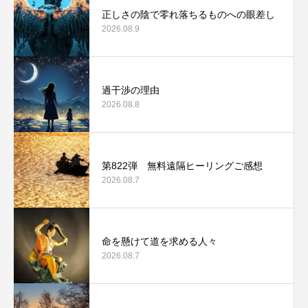
正しさの陰で零れ落ちるものへの眼差し
2026.08.9
過干渉の理由
2026.08.8
第822弾 無料遠隔ヒーリングご感想
2026.08.7
命を懸けて道を求める人々
2026.08.7