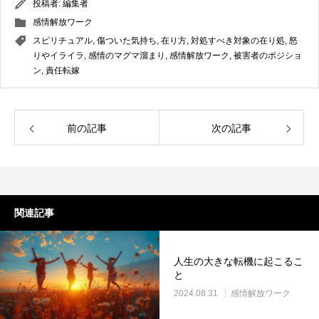
投稿者:
編集者
感情解放ワーク
スピリチュアル
,
傷ついた気持ち
,
在り方
,
対処すべき対象の在り処
,
怒
りやイライラ
,
感情のマグマ溜まり
,
感情解放ワーク
,
被害者のポジショ
ン
,
責任転嫁
前の記事
次の記事
関連記事
人生の大きな転機に起こるこ
と
2024.08.31
感情解放ワーク