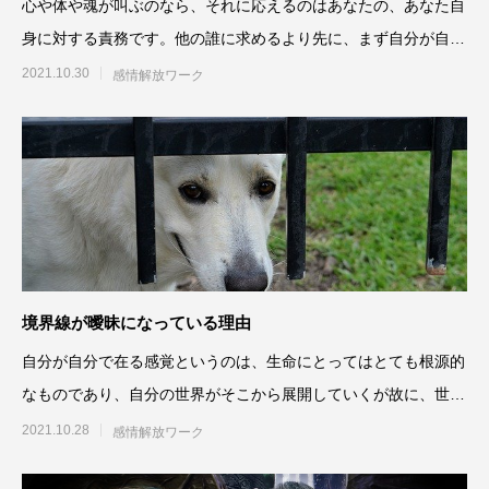
心や体や魂が叫ぶのなら、それに応えるのはあなたの、あなた自
身に対する責務です。他の誰に求めるより先に、まず自分が自分
自身に応えなければなりま
2021.10.30
感情解放ワーク
境界線が曖昧になっている理由
自分が自分で在る感覚というのは、生命にとってはとても根源的
なものであり、自分の世界がそこから展開していくが故に、世界
や人生の起点とも言えるで
2021.10.28
感情解放ワーク