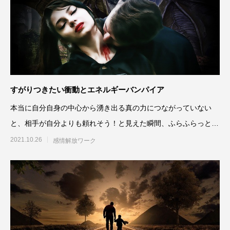
すがりつきたい衝動とエネルギーバンパイア
本当に自分自身の中心から湧き出る真の力につながっていない
と、相手が自分よりも頼れそう！と見えた瞬間、ふらふらっと触
手を伸ばして相手に頼りたい
2021.10.26
感情解放ワーク