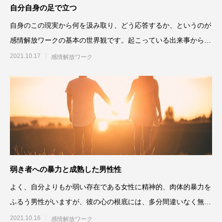
自分自身の足で立つ
自身のこの現実から何を汲み取り、どう応答するか、というのが
感情解放ワークの基本の世界観です。起こっている出来事から、
自分自身にどう接したらい
2021.10.17
感情解放ワーク
弱き者への暴力と成熟した男性性
よく、自分よりもか弱い存在である女性に精神的、肉体的暴力を
ふるう男性がいますが、彼の心の根底には、多分間違いなく無力
感があるでしょう。自分自
2021.10.16
感情解放ワーク