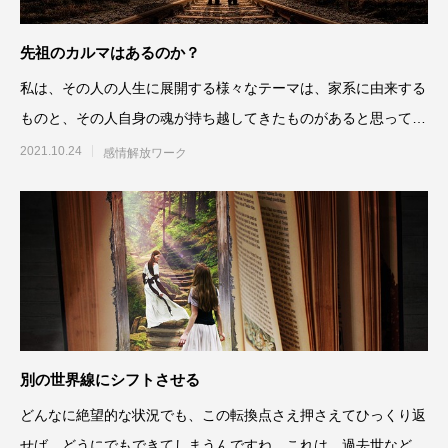
先祖のカルマはあるのか？
私は、その人の人生に展開する様々なテーマは、家系に由来する
ものと、その人自身の魂が持ち越してきたものがあると思ってい
て、これを縦糸と横糸のよ
2021.10.24
感情解放ワーク
別の世界線にシフトさせる
どんなに絶望的な状況でも、この転換点さえ押さえてひっくり返
せば、どうにでもできてしまうんですね。これは、過去世などの