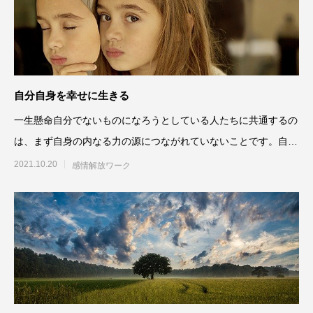
自分自身を幸せに生きる
一生懸命自分でないものになろうとしている人たちに共通するの
は、まず自身の内なる力の源につながれていないことです。自分
を否定しているので、自身
2021.10.20
感情解放ワーク