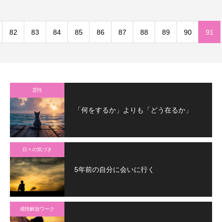
82
83
84
85
86
87
88
89
90
91
霊性
「何をするか」よりも「どう在るか」
日々の気づき
5年前の自分に会いに行く
感情解放ワーク