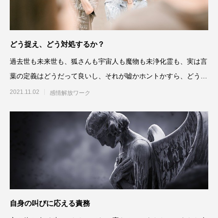
どう捉え、どう対処するか？
過去世も未来世も、狐さんも宇宙人も魔物も未浄化霊も、実は言
葉の定義はどうだって良いし、それが嘘かホントかすら、どうだ
って良いのです。そういう
2021.11.02
感情解放ワーク
自身の叫びに応える責務