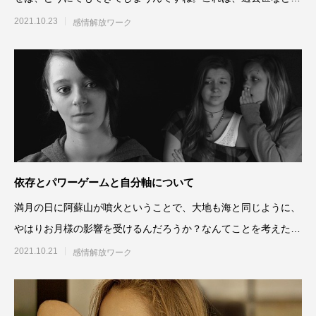
ストーリーだけではなく、
2021.10.23
感情解放ワーク
依存とパワーゲームと自分軸について
満月の日に阿蘇山が噴火ということで、大地も海と同じように、
やはりお月様の影響を受けるんだろうか？なんてことを考えたり
しましたが、火山灰
2021.10.21
感情解放ワーク