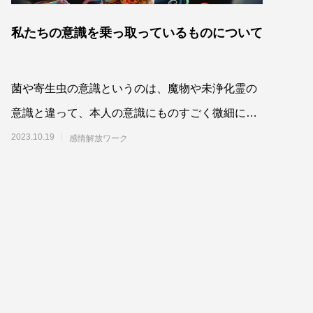
私たちの意識を乗っ取っているものについて
菌や寄生虫の意識というのは、魔物や未浄化霊の
意識と違って、本人の意識にものすごく微細に混
じり合っていて、その境目が取りにくいです。そ
2023.10.19
感情解放ワーク
して彼ら