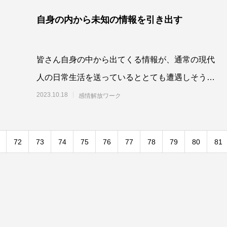
自身の内から未知の情報を引き出す
皆さん自身の中から出てくる情報が、通常の現代
人の日常生活を送っているととても遭遇しそうに
ないものだったりすることが結構あって、誘導し
2023.10.18
感情解放ワーク
ている私
72
73
74
75
76
77
78
79
80
81