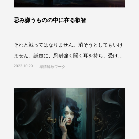
忌み嫌うものの中に在る叡智
それと戦ってはなりません。消そうとしてもいけ
ません。謙虚に、忍耐強く聞く耳を持ち、受け止
めていく自身の器を育てていきましょう。私たち
2023.10.29
感情解放ワーク
はカケラ