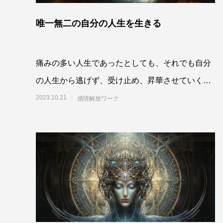
唯一無二の自分の人生を生きる
痛みの多い人生であったとしても、それでも自分
の人生から逃げず、受け止め、昇華させていく在
り様を求めていきましょう。誰しも、自身の人生
2023.10.21
感情解放ワーク
をそのよ