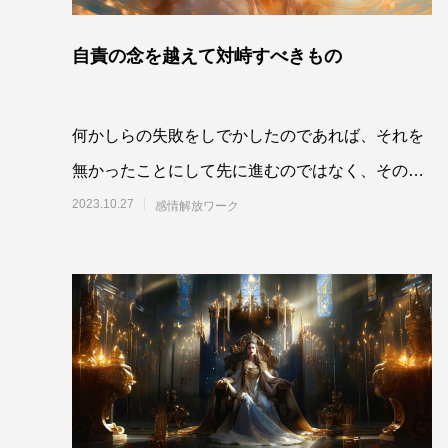
自責の念を越えて対峙すべきもの
何かしらの失敗をしでかしたのであれば、それを
無かったことにして先に進むのではなく、その失
敗に至った在り方そのものまでをしっかり掘り下
2023.10.27
感情解放ワーク
げて対峙