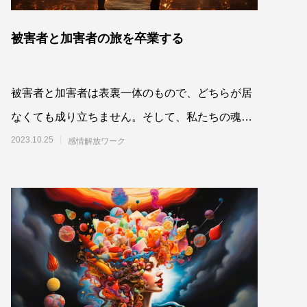
被害者と加害者の旅を卒業する
被害者と加害者は表裏一体のもので、どちらが居
なくても成り立ちません。そして、私たちの魂
は、その出来事に焼き付いた感情によって、その
2023.10.25
感情解放ワーク
二つの立場