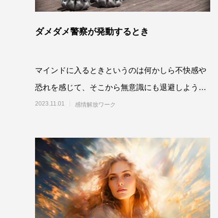
ダメダメ警察が発動するとき
マインドに入るときというのは何かしら不快感や
恐れを感じて、そこから無意識にも退避しようと
しているんですね。だから、退避しないで留まっ
2023.11.01
感情解放ワーク
ていると