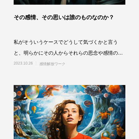
その感情、その思いは誰のものなのか？
私がそういうケースでどうして気づくかと言う
と、明らかにその人からそれらの思念や感情の波
動が浮いているように異質に感じられるからで
2023.10.26
感情解放ワーク
す。あるいは