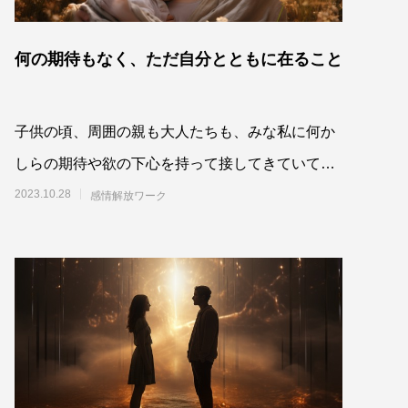
何の期待もなく、ただ自分とともに在ること
子供の頃、周囲の親も大人たちも、みな私に何か
しらの期待や欲の下心を持って接してきていて、
その方向に常に私を仕向けようと躍起になってい
2023.10.28
感情解放ワーク
たように